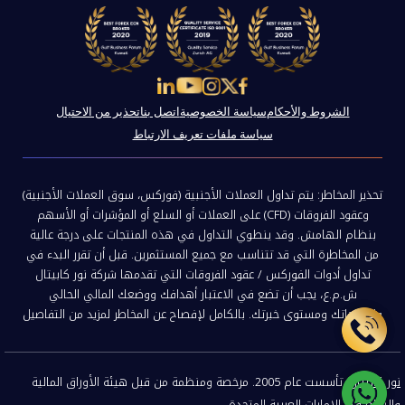
الشروط والأحكام
سياسة الخصوصية
اتصل بنا
تحذير من الاحتيال
سياسة ملفات تعريف الارتباط
تحذير المخاطر: يتم تداول العملات الأجنبية (فوركس، سوق العملات الأجنبية)
وعقود الفروقات (CFD) على العملات أو السلع أو المؤشرات أو الأسهم
بنظام الهامش. وقد ينطوي التداول في هذه المنتجات على درجة عالية
من المخاطرة التي قد تتناسب مع جميع المستثمرين. قبل أن تقرر البدء في
تداول أدوات الفوركس / عقود الفروقات التي تقدمها شركة نور كابيتال
ش.م.ع، يجب أن تضع في الاعتبار أهدافك ووضعك المالي الحالي
واحتياجاتك ومستوى خبرتك. بالكامل لإفصاح عن المخاطر لمزيد من التفاصيل
نور كابيتال
، تأسست عام 2005. مرخصة ومنظمة من قبل هيئة الأوراق المالية
والسلع في الإمارات العربية المتحدة