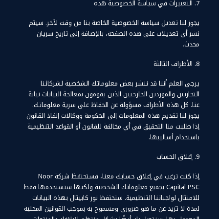
7. التغييرات في سياسة الخصوصية هذه
يجوز لنا تعديل سياسة الخصوصية الخاصة بنا من وقت لآخر. سيتم
نشر أي تعديلات على هذه الصفحة، بالإضافة إلى تاريخ سريان
محدث.
8. الأطراف الثالثة
يرجى العلم أننا قد ننشر بعض معلوماتك الشخصية لشركائنا
التجاريين والموردين الخارجيين الذين يقومون بمعالجة البيانات نيابة
عنا. كل هذه الأطراف مسؤولة عن الحفاظ على سرية معلوماتك.
يجوز لنا تقديم هذه المعلومات إلى الحكومة ووكالات إنفاذ القانون
إذا طلبت منا التحقيق في أي مخالفة للقانون أو القواعد التنظيمية
باستخدام أساليبها.
9. إغلاق الحساب
إذا كنت ترغب في إغلاق حسابك معنا، فستحتفظ شركة Noor
Capital PSC بجميع معلوماتك الشخصية ولكنها ستستخدمها فقط
للامتثال لواجباتنا التنظيمية. ستحتفظ نور كابيتال بهذه البيانات
لمدة لا تزيد عن ما هو ضروري ومسموح به بموجب القوانين المحلية