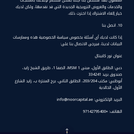
المعمول بها. سنتصل بك أيضًا بشكل منتظم لإبلاغك بالمنتجات
والخدمات والعروض الترويجية الجديدة التي قد نقدمها، ولكن لديك
خيار إلغاء الاشتراك إذا اخترت ذلك.
10. اتصل بنا
إذا كانت لديك أي أسئلة بخصوص سياسة الخصوصية هذه وممارسات
البيانات لدينا، فيرجى الاتصال بنا على:
عنوان نور كابيتال
دبي: الطابق الأول، مبنى MSM 1، الصفا 1، طريق الشيخ زايد،
صندوق بريد 334241
أبوظبي: مكتب 203/204، الطابق الثاني، برج المنتزة ب، زايد الشارع
الأول، الخالدية
البريد الإلكتروني: info@noorcapital.ae
الهاتف: +97142795400