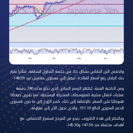
وانخفض الين الياباني بشكل حاد في جلسة التداول السابقة، متأثرا بقرار
بنك اليابان رفع أسعار الفائدة، ليصل إلى مستوى منخفض عند 148.50.
ومن الناحية الفنية، يُظهر الرسم البياني الذي تبلغ مدته 240 دقيقة
عمليات انتقال سلبية للمتوسطات المتحركة البسيطة، مما يفرض ضغطًا
هبوطيًا على السعر. بالإضافة إلى ذلك، كسر الزوج إلى ما دون مستوى
الدعم المحوري البالغ 151.10، والذي تحول الآن إلى مقاومة.
وبالنظر إلى هذه الظروف، يبدو من المرجح استمرار الانخفاض، مع
أهداف محتملة عند 147.50 و145.30.