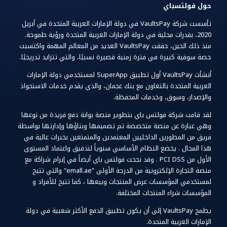
حول فولتسباي
تأسست شركة VaultsPay في دولة الإمارات العربية المتحدة في أبريل
2020، بقدرات محلية في دولة الإمارات العربية المتحدة ورؤية طموحة.
منذ ذلك الحين، حققت VaultsPay العديد من المعالم المهمة واكتسبت
حصة سوقية كبيرة في فترة زمنية قصيرة نسبيًا، والتي تتزايد تدريجيًا.
أنشأت VaultsPay أول تطبيق SuperApp لمستخدمي دولة الإمارات
العربية المتحدة بالتعاون مع بنك عجمان، والذي يقدم خدمات الاستحواذ
والإصدار، وسوق، وخدمات المحفظة.
لقد قامت شركة فولتس باي بتطوير منصة بوابة دفع فريدة من نوعها
وهي عبارة عن منصة متخصصة تم تصميمها وبناؤها وإدارتها بواسطة
فريق من المطورين الداخليين المعتمدين والمتمتعين بخبرات عالية في
هذا المجال . يخضع النظام الأساسي سنوياً لتدقيق واعتماد المستوى
الأول من PCI DSS . وقد نجحت فولتس باي أيضاً في إبرام شراكة مع
منصة التجارة الإلكترونية من الدرجة الأولى "emall.ae" والتي تتيح
لمستخدمي المؤسسات عرض المنتجات وبيعها ، كما تتيح للأفراد و
المؤسسات شراء المنتجات المختلفة.
يطمح VaultsPay إلى أن يكون تطبيق الدفع الأكثر شعبية في دولة
الإمارات العربية المتحدة.