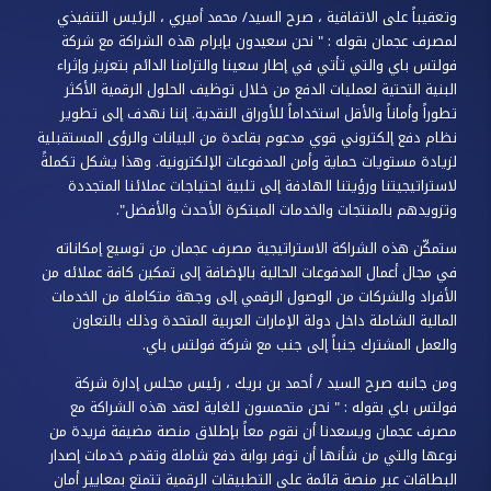
وتعقيباً على الاتفاقية ، صرح السيد/ محمد أميري ، الرئيس التنفيذي
لمصرف عجمان بقوله : " نحن سعيدون بإبرام هذه الشراكة مع شركة
فولتس باي والتي تأتي في إطار سعينا والتزامنا الدائم بتعزيز وإثراء
البنية التحتية لعمليات الدفع من خلال توظيف الحلول الرقمية الأكثر
تطوراً وأماناً والأقل استخداماً للأوراق النقدية. إننا نهدف إلى تطوير
نظام دفع إلكتروني قوي مدعوم بقاعدة من البيانات والرؤى المستقبلية
لزيادة مستويات حماية وأمن المدفوعات الإلكترونية. وهذا يشكل تكملةً
لاستراتيجيتنا ورؤيتنا الهادفة إلى تلبية احتياجات عملائنا المتجددة
وتزويدهم بالمنتجات والخدمات المبتكرة الأحدث والأفضل".
ستمكّن هذه الشراكة الاستراتيجية مصرف عجمان من توسيع إمكاناته
في مجال أعمال المدفوعات الحالية بالإضافة إلى تمكين كافة عملائه من
الأفراد والشركات من الوصول الرقمي إلى وجهة متكاملة من الخدمات
المالية الشاملة داخل دولة الإمارات العربية المتحدة وذلك بالتعاون
والعمل المشترك جنباً إلى جنب مع شركة فولتس باي.
ومن جانبه صرح السيد / أحمد بن بريك ، رئيس مجلس إدارة شركة
فولتس باي بقوله : " نحن متحمسون للغاية لعقد هذه الشراكة مع
مصرف عجمان ويسعدنا أن نقوم معاً بإطلاق منصة مضيفة فريدة من
نوعها والتي من شأنها أن توفر بوابة دفع شاملة وتقدم خدمات إصدار
البطاقات عبر منصة قائمة على التطبيقات الرقمية تتمتع بمعايير أمان