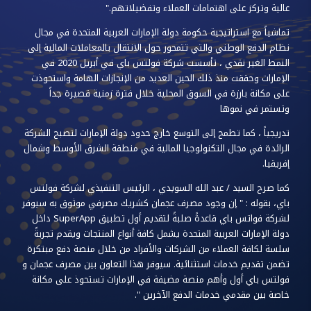
عالية وتركز على اهتمامات العملاء وتفضيلاتهم."
تماشياً مع استراتيجية حكومة دولة الإمارات العربية المتحدة في مجال
نظام الدفع الوطني والتي تتمحور حول الانتقال بالمعاملات المالية إلى
النمط الغير نقدي ، تأسست شركة فولتس باي في أبريل 2020 في
الإمارات وحققت منذ ذلك الحين العديد من الإنجازات الهامة واستحوذت
على مكانة بارزة في السوق المحلية خلال فترة زمنية قصيرة جداً
وتستمر في نموها
تدريجياً ، كما تطمح إلى التوسع خارج حدود دولة الإمارات لتصبح الشركة
الرائدة في مجال التكنولوجيا المالية في منطقة الشرق الأوسط وشمال
إفريقيا.
كما صرح السيد / عبد الله السويدي ، الرئيس التنفيذي لشركة فولتس
باي، بقوله : " إن وجود مصرف عجمان كشريك مصرفي موثوق به سيوفر
لشركة فواتس باي قاعدةً صلبةً لتقديم أول تطبيق SuperApp داخل
دولة الإمارات العربية المتحدة يشمل كافة أنواع المنتجات ويقدم تجربةً
سلسة لكافة العملاء من الشركات والأفراد من خلال منصة دفع مبتكرة
تضمن تقديم خدمات استثنائية. سيوفر هذا التعاون بين مصرف عجمان و
فولتس باي أول وأهم منصة مضيفة في الإمارات تستحوذ على مكانة
خاصة بين مقدمي خدمات الدفع الآخرين ".